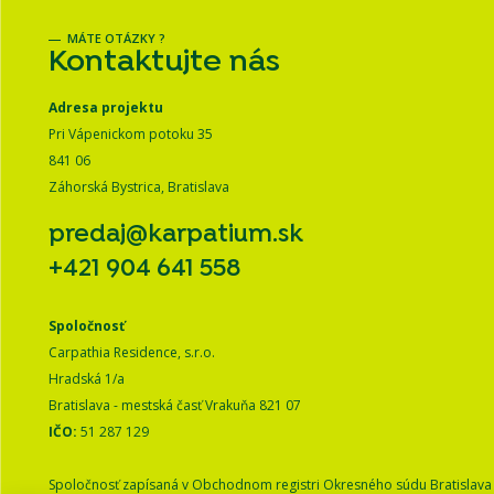
MÁTE OTÁZKY ?
Kontaktujte nás
Adresa projektu
Pri Vápenickom potoku 35
841 06
Záhorská Bystrica, Bratislava
predaj@karpatium.sk
+421 904 641 558
Spoločnosť
Carpathia Residence, s.r.o.
Hradská 1/a
Bratislava - mestská časť Vrakuňa 821 07
IČO:
51 287 129
Spoločnosť zapísaná v Obchodnom registri Okresného súdu Bratislava I,