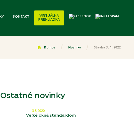
VIRTUÁLNA
KY
KONTAKT
PREHLIADKA
home
Domov
Novinky
Stavba 3. 1. 2022
Ostatné novinky
3.3.2020
Veľké okná štandardom