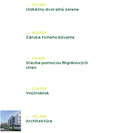
18.1.2021
Unikátny dvor plný zelene
30.3.2020
Záruka tichého bývania
9.4.2020
Stavba pomocou filigránových
stien
22.4.2020
Vnútroblok
18.5.2020
Architektúra