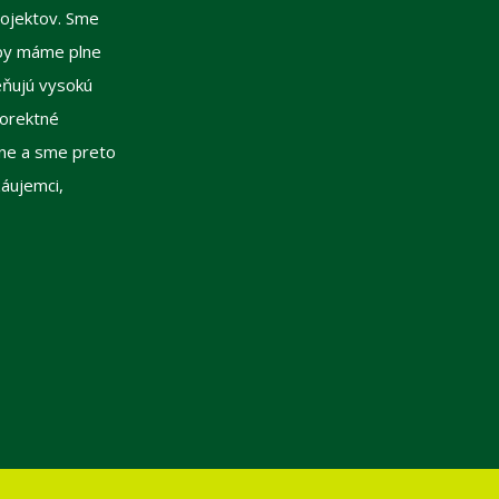
ojektov. Sme
vby máme plne
ceňujú vysokú
korektné
ene a sme preto
záujemci,