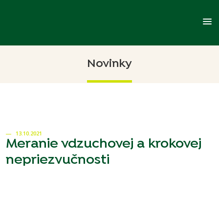
menu
Novinky
13.10.2021
Meranie vdzuchovej a krokovej
nepriezvučnosti