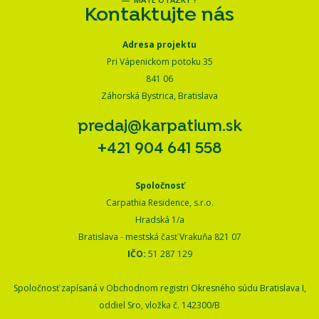
Kontaktujte nás
Adresa projektu
Pri Vápenickom potoku 35
841 06
Záhorská Bystrica, Bratislava
predaj@karpatium.sk
+421 904 641 558
Spoločnosť
Carpathia Residence, s.r.o.
Hradská 1/a
Bratislava - mestská časť Vrakuňa 821 07
IČO:
51 287 129
Spoločnosť zapísaná v Obchodnom registri Okresného súdu Bratislava I,
oddiel Sro, vložka č. 142300/B