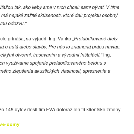
úťažou tak, ako keby sme v nich chceli sami bývať. V tíme
má nejaké zažité skúsenosti, ktoré dali projektu osobný
ívnu odozvu.“
cie prináša, sa vyjadril Ing. Vanko
„Prefabrikované diely
dná o autá alebo stavby. Pre nás to znamená prácu naviac,
etkými otvormi, trasovaním a vývodmi inštalácií.“
Ing.
koch využívame spojenie prefabrikovaného betónu s
ného zlepšenia akustických vlastností, spresnenia a
zo 145 bytov riešil tím FVA doteraz len tri klientske zmeny.
ove-domy