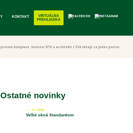
VIRTUÁLNA
KY
KONTAKT
PREHLIADKA
bytovom komplexe. Investor BTK a architekti z FVA ťahajú za jeden povraz
Ostatné novinky
3.3.2020
Veľké okná štandardom