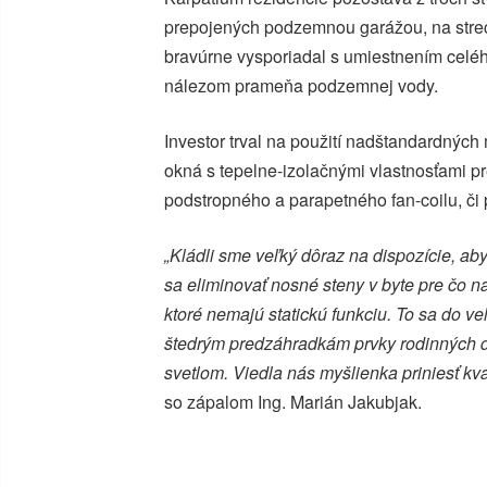
prepojených podzemnou garážou, na strec
bravúrne vysporiadal s umiestnením celé
nálezom prameňa podzemnej vody.
Investor trval na použití nadštandardných 
okná s tepelne-izolačnými vlastnosťami p
podstropného a parapetného fan-coilu, č
„Kládli sme veľký dôraz na dispozície, aby
sa eliminovať nosné steny v byte pre čo n
ktoré nemajú statickú funkciu. To sa do ve
štedrým predzáhradkám prvky rodinných 
svetlom. Viedla nás myšlienka priniesť kva
so zápalom Ing. Marián Jakubjak.