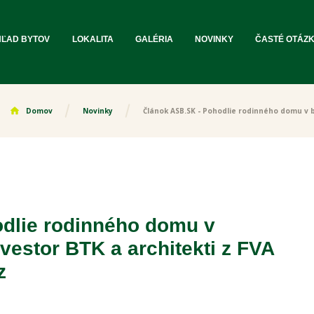
HĽAD BYTOV
LOKALITA
GALÉRIA
NOVINKY
ČASTÉ OTÁZ
home
Domov
Novinky
Článok ASB.SK - Pohodlie rodinného domu v 
dlie rodinného domu v
estor BTK a architekti z FVA
z