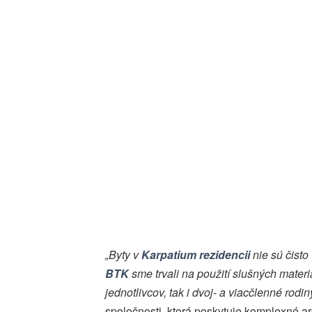
„Byty v
Karpatium rezidencii
nie sú čisto
BTK
sme trvali na použití slušných materi
jednotlivcov, tak i dvoj- a viacčlenné rodiny
spoločnosti, ktorá poskytuje komplexné ar