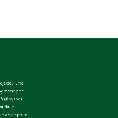
ojektov. Sme
vby máme plne
ceňujú vysokú
korektné
ene a sme preto