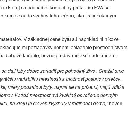
he ktorej sa nachádza komunitný park. Tím FVA sa
ho komplexu do svahovitého terénu, ako i s nečakaným
materiálov. V základnej cene bytu sú napríklad hliníkové
rekračujúcimi požiadavky noriem, chladenie prostredníctvom
i podlahové kúrenie, bežne predávané ako nadštandard.
 sa dali izby dobre zariadiť pre pohodlný život. Snažili sme
ajväčšiu variabilitu miestností a možnosť posunov priečok,
ľkej miery podarilo a byty, najmä tie na prízemí, majú vďaka
domov. Každá miestnosť má kvalitné osvetlenie denným
litu, na ktorú je človek zvyknutý v rodinnom dome,“
hovorí