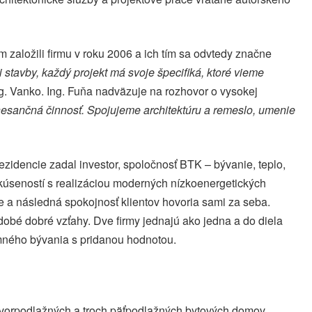
 založili firmu v roku 2006 a ich tím sa odvtedy značne
i stavby, každý projekt má svoje špecifiká, ktoré vieme
g. Vanko. Ing. Fuňa nadväzuje na rozhovor o vysokej
enesančná činnosť. Spojujeme architektúru a remeslo, umenie
idencie zadal investor, spoločnosť BTK – bývanie, teplo,
skúseností s realizáciou moderných nízkoenergetických
cie a následná spokojnosť klientov hovoria sami za seba.
obé dobré vzťahy. Dve firmy jednajú ako jedna a do diela
jemného bývania s pridanou hodnotou.
štvorpodlažných a troch päťpodlažných bytových domov