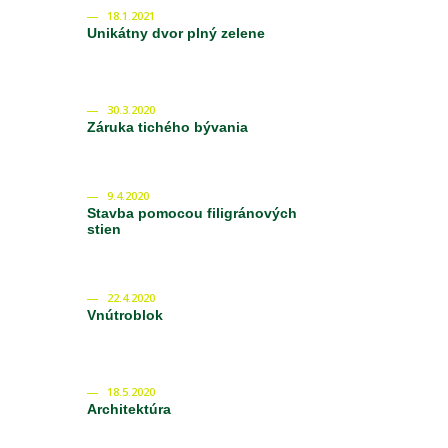
18.1.2021
Unikátny dvor plný zelene
30.3.2020
Záruka tichého bývania
9.4.2020
Stavba pomocou filigránových
stien
22.4.2020
Vnútroblok
18.5.2020
Architektúra