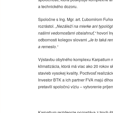
a technického dozoru.
Spoločne s Ing. Mgr. art. Ľubomírom Fuňom
rozrástol.
„Nezáleží na mierke ani typológi
našimi vedomosťami obsiahnuť,“
hovorí In
odbornosti kolegov slovami
„Je to taká r
a remeslo.“
Výstavbu obytného komplexu Karpatium rez
klimatizácia, ktorá má viac ako 20 rokov 
stavieb vysokej kvality. Poctivosť realizá
Investor BTK a ich partner FVA majú dlhod
pretavili spoločnú víziu – vytvorenie prí
Karpatium rezidencie pozostáva z troch 