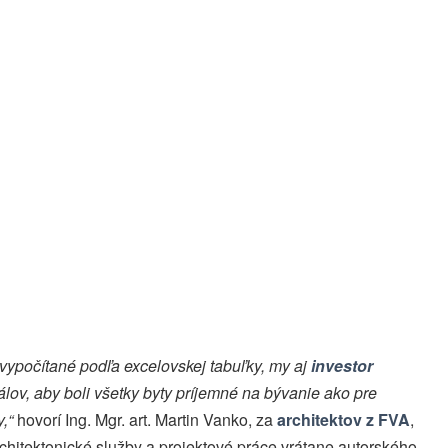
 vypočítané podľa excelovskej tabuľky, my aj
investor
álov, aby boli všetky byty príjemné na bývanie ako pre
,“
hovorí Ing. Mgr. art. Martin Vanko, za
architektov z FVA
,
chitektonické služby a projektové práce vrátane autorského