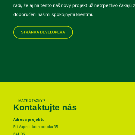
radi, že aj na tento náš nový projekt už netrpezlivo čakajú 
doporučení našimi spokojnými klientmi.
STRÁNKA DEVELOPERA
MÁTE OTÁZKY ?
Kontaktujte nás
Adresa projektu
Pri Vápenickom potoku 35
841 06