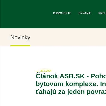
O PROJEKTE
BÝVANIE
PRE
Novinky
20.3.2021
Článok ASB.SK - Poho
bytovom komplexe. Inv
ťahajú za jeden povra