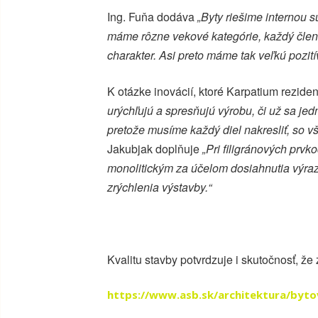
Ing. Fuňa dodáva
„Byty riešime internou s
máme rôzne
vekové kategórie, každý člen 
charakter. Asi preto máme tak veľkú pozit
K otázke inovácií, ktoré Karpatium reziden
urýchľujú a spresňujú výrobu, či už sa je
pretože musíme každý diel nakresliť, so vš
Jakubjak doplňuje
„Pri filigránových prv
monolitickým za účelom dosiahnutia výraz
zrýchlenia výstavby.“
Kvalitu stavby potvrdzuje i skutočnosť, že 
https://www.asb.sk/architektura/byt