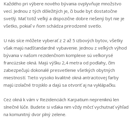
Každého pri výbere nového bývania ovplyvňuje množstvo
vecí. Jednou z tých dôležitých je, či bude byt dostatočne
svetlý. Mať totiž veľký a dispozične dobre riešený byt nie je
všetko, pokiaľ v ňom schádza prirodzené svetlo.
U nás síce môžete vyberať z 2 až 5 izbových bytov, všetky
však majú nadštandardné vybavenie. Jednou z veľkých výhod
bývania v našom rezidenčnom komplexe sú veľkorysé
francúzske okná. Majú výšku 2,4 metra od podlahy, čím
zabezpečujú dokonalé presvetlenie všetkých obytných
miestností. Tieto vysoko kvalitné okná antracitovej farby
majú izolačné trojsklo a dajú sa otvoriť aj na vyklápačku.
Cez okná k vám v Rezidenciách Karpatium nepreniknú len
slnečné lúče. Budete si vďaka nim vždy môcť vychutnať výhľad
na komunitný dvor plný zelene.