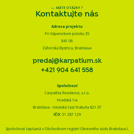
MÁTE OTÁZKY ?
Kontaktujte nás
Adresa projektu
Pri Vápenickom potoku 35
841 06
Záhorská Bystrica, Bratislava
predaj@karpatium.sk
+421 904 641 558
Spoločnosť
Carpathia Residence, s.r.o.
Hradská 1/a
Bratislava - mestská časť Vrakuňa 821 07
IČO:
51 287 129
Spoločnosť zapísaná v Obchodnom registri Okresného súdu Bratislava I,