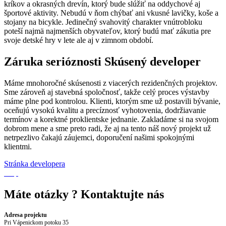
kríkov a okrasných drevín, ktorý bude slúžiť na oddychové aj
športové aktivity. Nebudú v ňom chýbať ani vkusné lavičky, koše a
stojany na bicykle. Jedinečný svahovitý charakter vnútrobloku
poteší najmä najmenších obyvateľov, ktorý budú mať zákutia pre
svoje detské hry v lete ale aj v zimnom období.
Záruka serióznosti
Skúsený developer
Máme mnohoročné skúsenosti z viacerých rezidenčných projektov.
Sme zároveň aj stavebná spoločnosť, takže celý proces výstavby
máme plne pod kontrolou. Klienti, ktorým sme už postavili bývanie,
oceňujú vysokú kvalitu a precíznosť vyhotovenia, dodržiavanie
termínov a korektné proklientske jednanie. Zakladáme si na svojom
dobrom mene a sme preto radi, že aj na tento náš nový projekt už
netrpezlivo čakajú záujemci, doporučení našimi spokojnými
klientmi.
Stránka developera
Máte otázky ?
Kontaktujte nás
Adresa projektu
Pri Vápenickom potoku 35