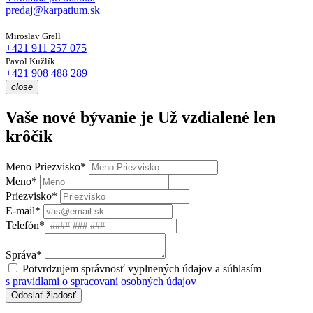
predaj@karpatium.sk
Miroslav Grell
+421 911 257 075
Pavol Kužlík
+421 908 488 289
close
Vaše nové bývanie je
Už vzdialené len
krôčik
Meno Priezvisko*
Meno*
Priezvisko*
E-mail*
Telefón*
Správa*
Potvrdzujem správnosť vyplnených údajov a súhlasím
s pravidlami o spracovaní osobných údajov